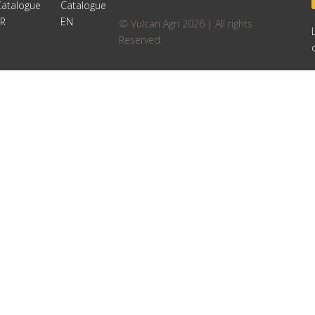
Catalogue
Catalogue
FR
EN
© Vulcan Agri 2026 | All rights
Reserved.