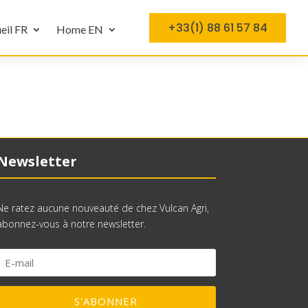
+33(1) 88 61 57 84
eil FR
Home EN
Newsletter
Ne ratez aucune nouveauté de chez Vulcan Agri,
abonnez-vous à notre newsletter.
S'ABONNER