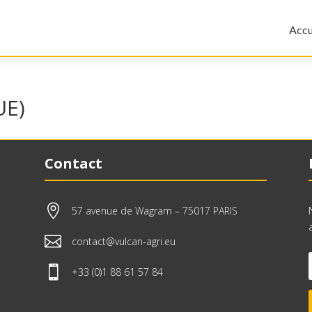
Accu
UE)
Contact

57 avenue de Wagram – 75017 PARIS

contact@vulcan-agri.eu

+33 (0)1 88 61 57 84