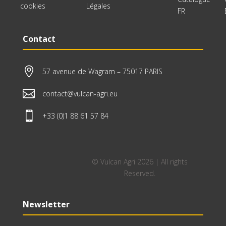
cookies
Légales
FR
Contact

57 avenue de Wagram – 75017 PARIS

contact@vulcan-agri.eu

+33 (0)1 88 61 57 84
© Vulcan Agri 2026 | All rights
Reserved.
Newsletter