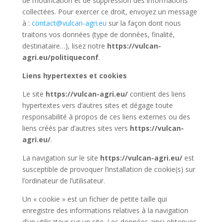
de modification et de suppression des informations
collectées. Pour exercer ce droit, envoyez un message
à :
contact@vulcan-agri.eu
sur la façon dont nous
traitons vos données (type de données, finalité,
destinataire…), lisez notre
https://vulcan-
agri.eu/politiqueconf
.
Liens hypertextes et cookies
Le site
https://vulcan-agri.eu/
contient des liens
hypertextes vers d’autres sites et dégage toute
responsabilité à propos de ces liens externes ou des
liens créés par d’autres sites vers
https://vulcan-
agri.eu/
.
La navigation sur le site
https://vulcan-agri.eu/
est
susceptible de provoquer l’installation de cookie(s) sur
l’ordinateur de l’utilisateur.
Un « cookie » est un fichier de petite taille qui
enregistre des informations relatives à la navigation
d’un utilisateur sur un site. Les données ainsi obtenues