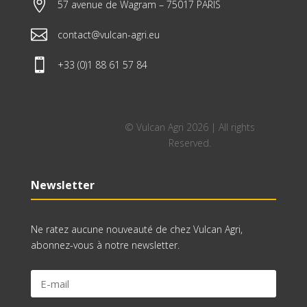

57 avenue de Wagram – 75017 PARIS

contact@vulcan-agri.eu

+33 (0)1 88 61 57 84
© Vulcan Agri 2026 | All rights
Reserved.
Newsletter
Ne ratez aucune nouveauté de chez Vulcan Agri,
abonnez-vous à notre newsletter.